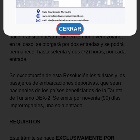
La visa de Viajero de Tránsito se otorgará por
setenta y dos (72) horas, una sola entrada, a menos
que el pasaje confirmado indique que al regreso a
CERRAR
su país de origen, de domicilio o residencia deberá
hacer tránsito nuevamente en territorio venezolano,
en tal caso, se otorgará por dos entradas y se podrá
permanecer hasta setenta y dos (72) horas, por cada
entrada.
Se exceptuarán de esta Resolución los turistas y los
pasajeros de embarcaciones deportivas, que sean
nacionales de los países beneficiarios de la Tarjeta
de Turismo DEX-2. Se emite por noventa (90) días
improrrogables, una sola entrada.
REQUISITOS
Este trámite se hace
EXCLUSIVAMENTE POR