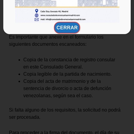
nuevas
nupcia
s en esta oficina consular, el
interesado debe iniciar la solicitud en línea,
completar el formulario del trámite y posteriormente
elegir fecha para firmar y retirar el documento.
CERRAR
Es importante que anexe en el formulario los
siguientes documentos escaneados:
Copia de la constancia de registro consular
en este Consulado General.
Copia legible de la partida de nacimiento.
Copia del acta de matrimonio y de la
sentencia de divorcio o acta de defunción
venezolanas, según sea el caso.
Si falta alguno de los requisitos, la solicitud no podrá
ser procesada.
Para proceder a la firma del documento, el día de su